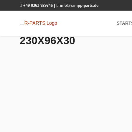

+49 8363 929746
|

info@rampp-parts.de
START
230X96X30