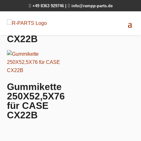

+49 8363 929746
|

info@rampp-parts.de
CX22B
Gummikette
250X52,5X76
für CASE
CX22B