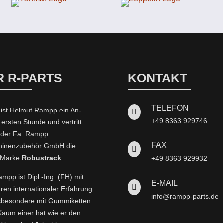
R R-PARTS
KONTAKT
TELEFON
 ist Helmut Rampp ein An­

+49 8363 929746
 ersten Stunde und vertritt
t der Fa. Rampp
FAX
inenzubehör GmbH die

-Marke
Robustrack
.
+49 8363 929932
mpp ist Dipl.-Ing. (FH) mit
E-MAIL

hren internationaler Erfahrung
info@rampp-parts.de
nsbesondere mit Gummiketten
 Kaum einer hat wie er den