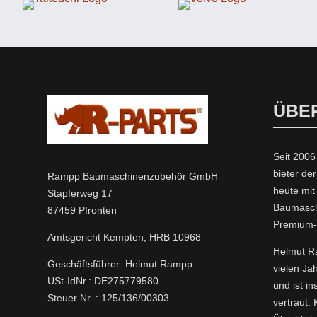
ÜBE
Seit 2006
bieter der
Rampp Baumaschinenzubehör GmbH
heute mi
Stapferweg 17
Baumasch
87459 Pfronten
Premium
Amtsgericht Kempten, HRB 10968
Helmut Ra
Geschäftsführer: Helmut Rampp
vielen Ja
USt-IdNr.: DE275779580
und ist i
Steuer Nr. : 125/136/00303
vertraut.