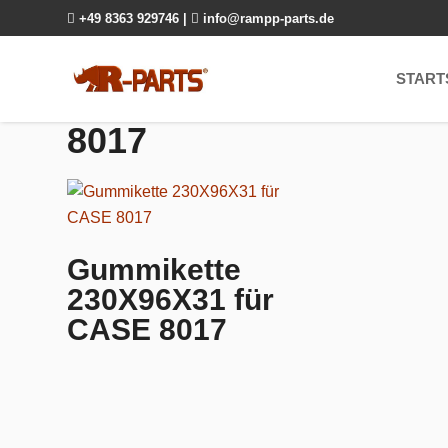

+49 8363 929746
|

info@rampp-parts.de
START
8017
Gummikette
230X96X31 für
CASE 8017