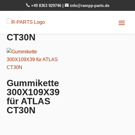

+49 8363 929746
|

info@rampp-parts.de
CT30N
Gummikette
300X109X39
für ATLAS
CT30N