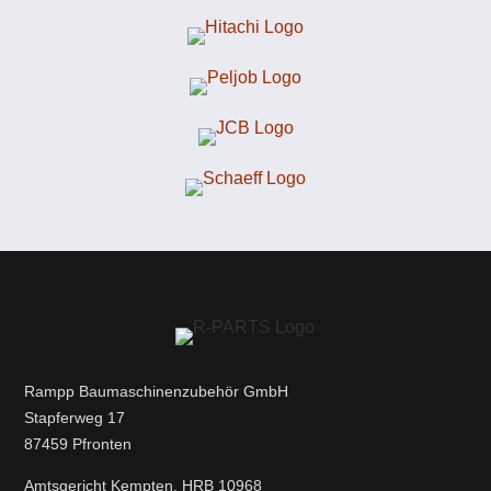
Rampp Baumaschinenzubehör GmbH
Stapferweg 17
87459 Pfronten
Amtsgericht Kempten, HRB 10968