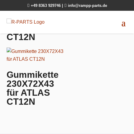

+49 8363 929746
|

info@rampp-parts.de
CT12N
Gummikette
230X72X43
für ATLAS
CT12N