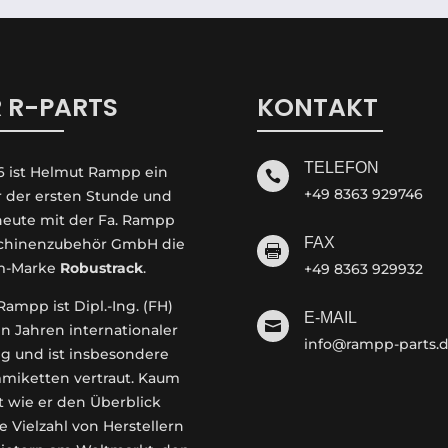
 R-PARTS
KONTAKT
TELEFON
6 ist Helmut Rampp ein

+49 8363 929746
r der ersten Stunde und
 heute mit der Fa. Rampp
FAX
hinenzubehör GmbH die

m-Marke
Robustrack
.
+49 8363 929932
ampp ist Dipl.-Ing. (FH)
E-MAIL

en Jahren internationaler
info@rampp-parts.
g und ist insbesondere
miketten vertraut. Kaum
t wie er den Überblick
e Vielzahl von Herstellern