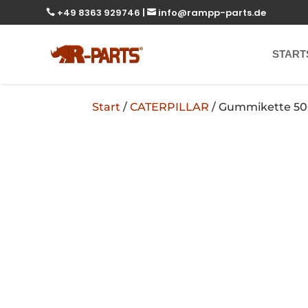
+49 8363 929746
|
info@rampp-parts.de


START
Start
/
CATERPILLAR
/ Gummikette 50