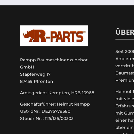
ÜBER
Seit 200
An­biete
Rampp Baumaschinenzubehör
vertritt
GmbH
Baumasc
Stapferweg 17
Premiu
87459 Pfronten
Helmut R
Amtsgericht Kempten, HRB 10968
mit viel
Geschäftsführer: Helmut Rampp
Erfahrun
USt-IdNr.: DE275779580
mit Gum
Steuer Nr. : 125/136/00303
einer ha
über ein