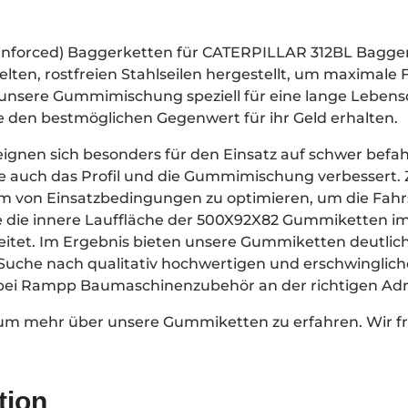
einforced) Baggerketten für CATERPILLAR 312BL Bagg
ten, rostfreien Stahlseilen hergestellt, um maximale F
t unsere Gummimischung speziell für eine lange Leben
ie den bestmöglichen Gegenwert für ihr Geld erhalten.
gnen sich besonders für den Einsatz auf schwer befa
auch das Profil und die Gummimischung verbessert. Zi
um von Einsatzbedingungen zu optimieren, um die Fah
 die innere Lauffläche der 500X92X82 Gummiketten im 
eitet. Im Ergebnis bieten unsere Gummiketten deutlic
r Suche nach qualitativ hochwertigen und erschwingli
 bei Rampp Baumaschinenzubehör an der richtigen Adr
 um mehr über unsere Gummiketten zu erfahren. Wir fr
tion