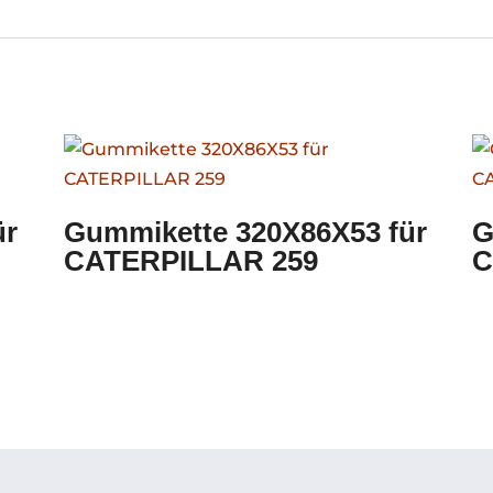
ür
Gummikette 320X86X53 für
G
CATERPILLAR 259
C