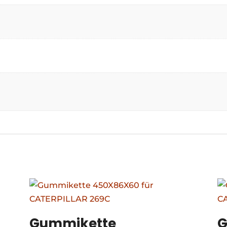
Gummikette
G