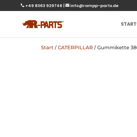
+49 8363 929746
|
info@rampp-parts.de


START
Start
/
CATERPILLAR
/ Gummikette 38