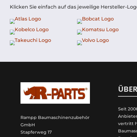
Klicken Sie einfach auf das jeweilige Hersteller-
ÜBER
Seit 200
An­biete
Rampp Baumaschinenzubehör
vertritt
GmbH
Baumasc
Stapferweg 17