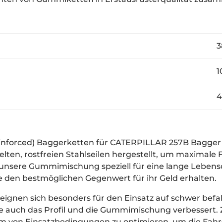
38
10
4
einforced) Baggerketten für CATERPILLAR 257B Bagge
ten, rostfreien Stahlseilen hergestellt, um maximale F
t unsere Gummimischung speziell für eine lange Leben
ie den bestmöglichen Gegenwert für ihr Geld erhalten.
ignen sich besonders für den Einsatz auf schwer bef
auch das Profil und die Gummimischung verbessert. Zi
um von Einsatzbedingungen zu optimieren, um die Fah