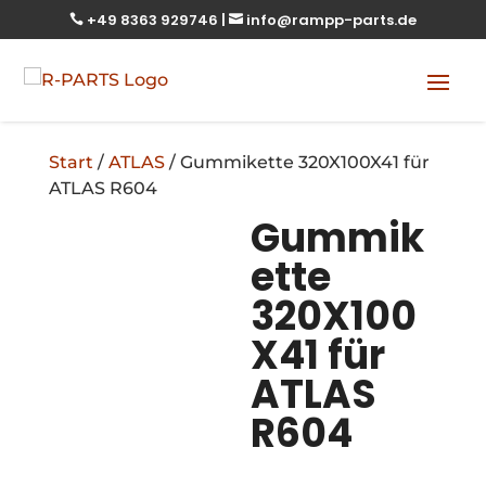
+49 8363 929746
|
info@rampp-parts.de


Start
/
ATLAS
/ Gummikette 320X100X41 für
ATLAS R604
Gummik
ette
320X100
X41 für
ATLAS
R604