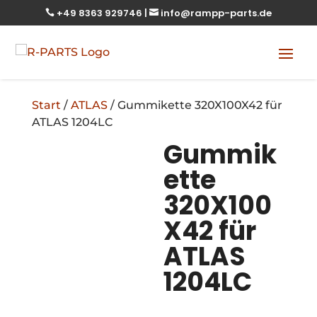
+49 8363 929746
|
info@rampp-parts.de


Start
/
ATLAS
/ Gummikette 320X100X42 für
ATLAS 1204LC
Gummik
ette
320X100
X42 für
ATLAS
1204LC