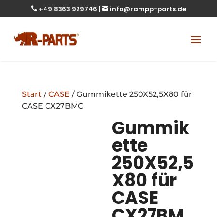
+49 8363 929746
|
info@rampp-parts.de


Start
/
CASE
/ Gummikette 250X52,5X80 für
CASE CX27BMC
Gummik
ette
250X52,5
X80 für
CASE
CX27BM