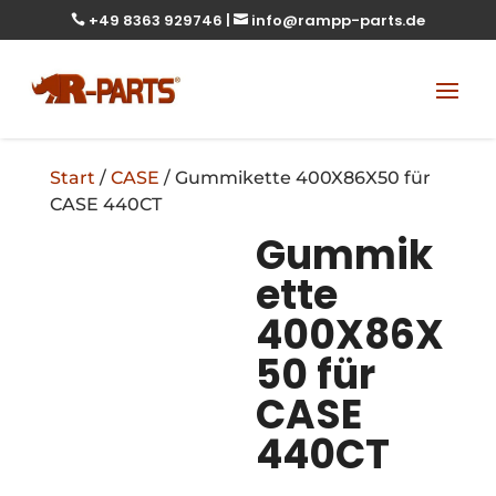
+49 8363 929746
|
info@rampp-parts.de


Start
/
CASE
/ Gummikette 400X86X50 für
CASE 440CT
Gummik
ette
400X86X
50 für
CASE
440CT