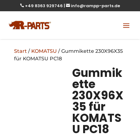
+49 8363 929746
|
info@rampp-parts.de


Start
/
KOMATSU
/ Gummikette 230X96X35
für KOMATSU PC18
Gummik
ette
230X96X
35 für
KOMATS
U PC18