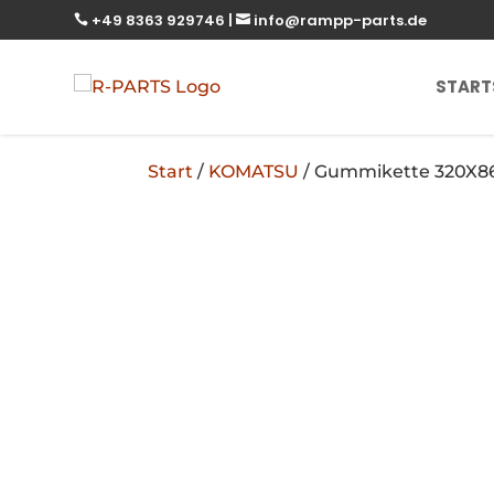
+49 8363 929746
|
info@rampp-parts.de


START
Start
/
KOMATSU
/ Gummikette 320X8