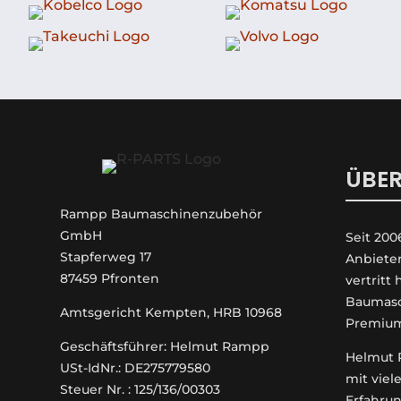
ÜBER
Rampp Baumaschinenzubehör
GmbH
Seit 200
Stapferweg 17
An­biete
87459 Pfronten
vertritt
Baumasc
Amtsgericht Kempten, HRB 10968
Premiu
Geschäftsführer: Helmut Rampp
Helmut R
USt-IdNr.: DE275779580
mit viel
Steuer Nr. : 125/136/00303
Erfahrun