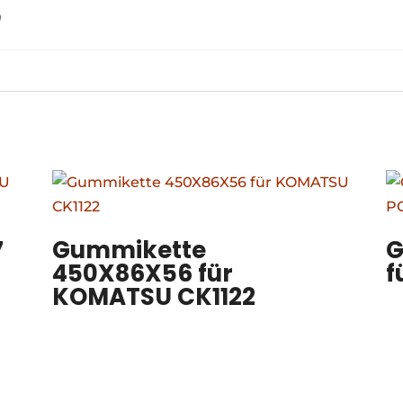
0
7
Gummikette
G
450X86X56 für
f
KOMATSU CK1122