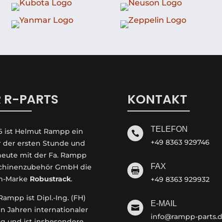
 R-PARTS
KONTAKT
TELEFON
6 ist Helmut Rampp ein

+49 8363 929746
r der ersten Stunde und
 heute mit der Fa. Rampp
FAX
hinenzubehör GmbH die

m-Marke
Robustrack
.
+49 8363 929932
ampp ist Dipl.-Ing. (FH)
E-MAIL

en Jahren internationaler
info@rampp-parts.
g und ist insbesondere