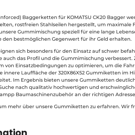
einforced) Baggerketten für KOMATSU CK20 Bagger w
ten, rostfreien Stahlseilen hergestellt, um maximale F
t unsere Gummimischung speziell für eine lange Leben
ie den bestmöglichen Gegenwert für ihr Geld erhalten.
gnen sich besonders für den Einsatz auf schwer befa
auch das Profil und die Gummimischung verbessert. Zi
um von Einsatzbedingungen zu optimieren, um die Fah
e innere Lauffläche der 320X86X52 Gummiketten im Hin
eitet. Im Ergebnis bieten unsere Gummiketten deutlic
r Suche nach qualitativ hochwertigen und erschwingli
 Rampp Baumaschinenzubehör an der richtigen Adresse
 um mehr über unsere Gummiketten zu erfahren. Wir fr
mation