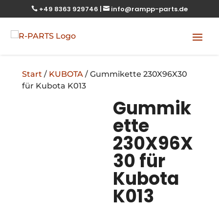
+49 8363 929746
|
info@rampp-parts.de


Start
/
KUBOTA
/ Gummikette 230X96X30
für Kubota K013
Gummik
ette
230X96X
30 für
Kubota
K013