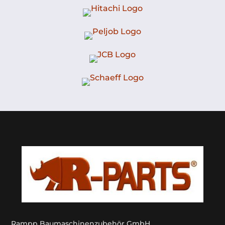
Rampp Baumaschinenzubehör GmbH