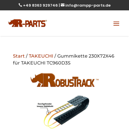
+49 8363 929746
|
info@rampp-parts.de


Start
/
TAKEUCHI
/ Gummikette 230X72X46
für TAKEUCHI TC960D3S