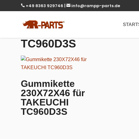
+49 8363 929746
|
info@rampp-parts.de


START
TC960D3S
Gummikette
230X72X46 für
TAKEUCHI
TC960D3S