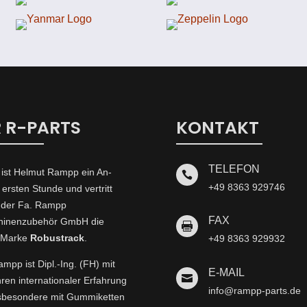
 R-PARTS
KONTAKT
TELEFON
 ist Helmut Rampp ein An­

+49 8363 929746
 ersten Stunde und vertritt
t der Fa. Rampp
FAX
inenzubehör GmbH die

-Marke
Robustrack
.
+49 8363 929932
mpp ist Dipl.-Ing. (FH) mit
E-MAIL

hren internationaler Erfahrung
info@rampp-parts.de
nsbesondere mit Gummiketten