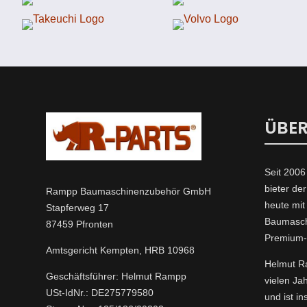
ÜBER
Seit 2006
bieter der
Rampp Baumaschinenzubehör GmbH
heute mi
Stapferweg 17
Baumasch
87459 Pfronten
Premium
Amtsgericht Kempten, HRB 10968
Helmut Ra
Geschäftsführer: Helmut Rampp
vielen Ja
USt-IdNr.: DE275779580
und ist i