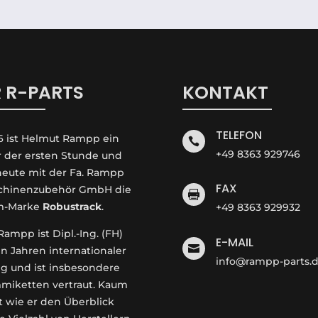
 R-PARTS
KONTAKT
TELEFON
6 ist Helmut Rampp ein

+49 8363 929746
r der ersten Stunde und
 heute mit der Fa. Rampp
FAX
hinenzubehör GmbH die

m-Marke
Robustrack
.
+49 8363 929932
ampp ist Dipl.-Ing. (FH)
E-MAIL

en Jahren internationaler
info@rampp-parts.
g und ist insbesondere
miketten vertraut. Kaum
t wie er den Überblick