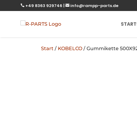
+49 8363 929746
|
info@rampp-parts.de


START
Start
/
KOBELCO
/ Gummikette 500X9