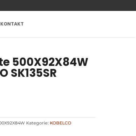
KONTAKT
te 500X92X84W
CO SK135SR
00X92X84W
Kategorie:
KOBELCO