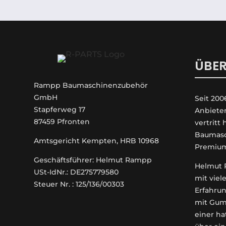
ÜBER
Rampp Baumaschinenzubehör
GmbH
Seit 200
Stapferweg 17
An­biete
87459 Pfronten
vertritt
Baumasc
Amtsgericht Kempten, HRB 10968
Premiu
Geschäftsführer: Helmut Rampp
Helmut R
USt-IdNr.: DE275779580
mit viel
Steuer Nr. : 125/136/00303
Erfahrun
mit Gum
einer ha