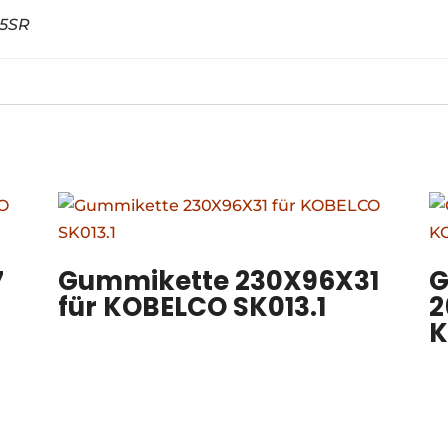
5SR
7
Gummikette 230X96X31
G
für KOBELCO SK013.1
2
K