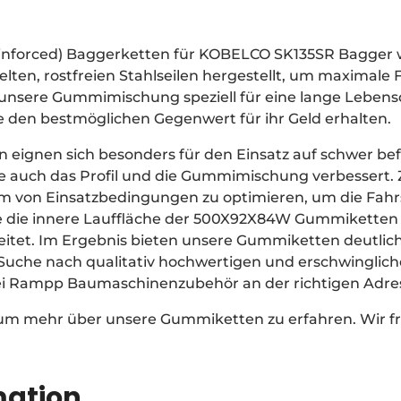
einforced) Baggerketten für KOBELCO SK135SR Bagger
ten, rostfreien Stahlseilen hergestellt, um maximale F
t unsere Gummimischung speziell für eine lange Leben
ie den bestmöglichen Gegenwert für ihr Geld erhalten.
ignen sich besonders für den Einsatz auf schwer be
auch das Profil und die Gummimischung verbessert. Zi
um von Einsatzbedingungen zu optimieren, um die Fah
 die innere Lauffläche der 500X92X84W Gummiketten i
eitet. Im Ergebnis bieten unsere Gummiketten deutlic
r Suche nach qualitativ hochwertigen und erschwingli
ei Rampp Baumaschinenzubehör an der richtigen Adre
 um mehr über unsere Gummiketten zu erfahren. Wir fr
mation