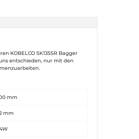
Ihren KOBELCO SK135SR Bagger
 uns entschieden, nur mit den
mmenzuarbeiten.
0 mm
 mm
4W