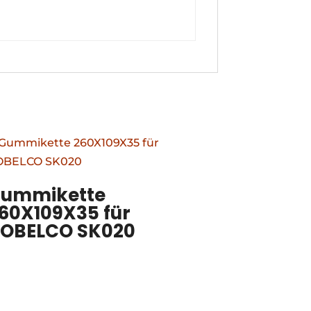
ummikette
60X109X35 für
OBELCO SK020