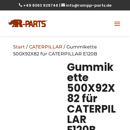
+49 8363 929746
|
info@rampp-parts.de


Start
/
CATERPILLAR
/ Gummikette
500X92X82 für CATERPILLAR E120B
Gummik
ette
500X92X
82 für
CATERPIL
LAR
E120B