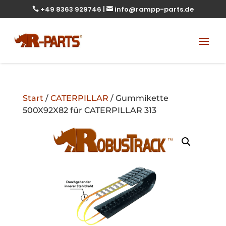
+49 8363 929746
|
info@rampp-parts.de


Start
/
CATERPILLAR
/ Gummikette
500X92X82 für CATERPILLAR 313