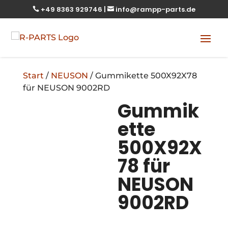
+49 8363 929746
|
info@rampp-parts.de


Start
/
NEUSON
/ Gummikette 500X92X78
für NEUSON 9002RD
Gummik
ette
500X92X
78 für
NEUSON
9002RD