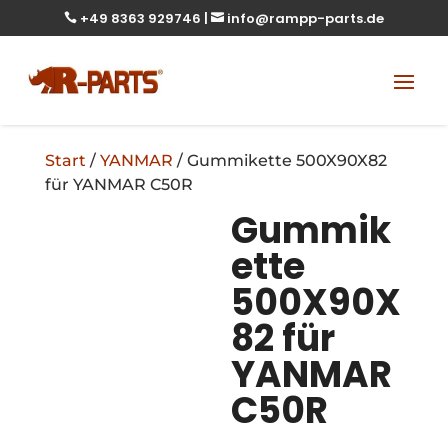
+49 8363 929746
|
info@rampp-parts.de


Start
/
YANMAR
/ Gummikette 500X90X82
für YANMAR C50R
Gummik
ette
500X90X
82 für
YANMAR
C50R