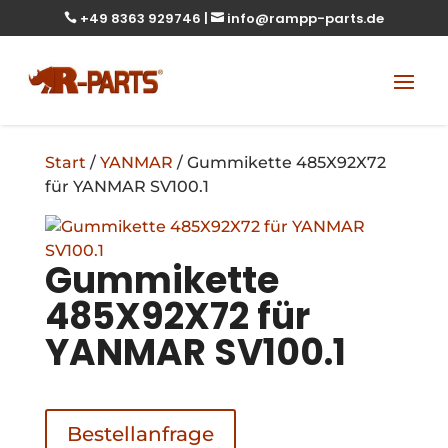
+49 8363 929746
|
info@rampp-parts.de


Start
/
YANMAR
/ Gummikette 485X92X72
für YANMAR SV100.1
Gummikette
485X92X72 für
YANMAR SV100.1
Bestellanfrage