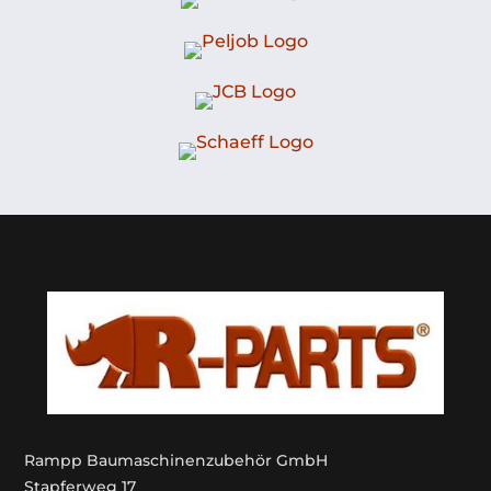
Rampp Baumaschinenzubehör GmbH
Stapferweg 17