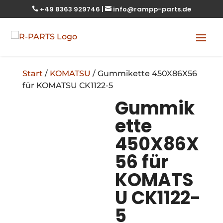
+49 8363 929746
|
info@rampp-parts.de


Start
/
KOMATSU
/ Gummikette 450X86X56
für KOMATSU CK1122-5
Gummik
ette
450X86X
56 für
KOMATS
U CK1122-
5