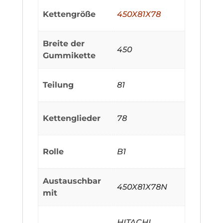
Kettengröße
450X81X78
Breite der
450
Gummikette
Teilung
81
Kettenglieder
78
Rolle
B1
Austauschbar
450X81X78N
mit
HITACHI