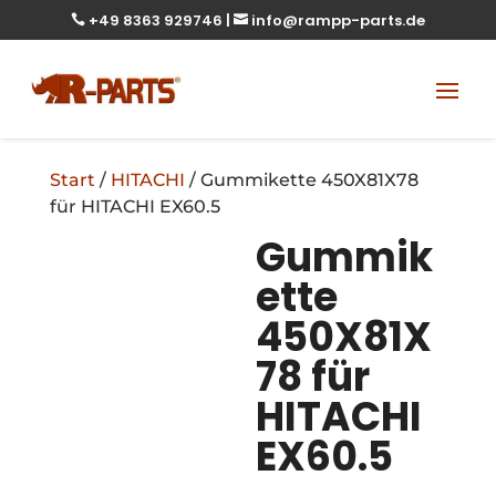
+49 8363 929746
|
info@rampp-parts.de


Start
/
HITACHI
/ Gummikette 450X81X78
für HITACHI EX60.5
Gummik
ette
450X81X
78 für
HITACHI
EX60.5