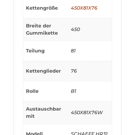
Kettengröße
450X81X76
Breite der
450
Gummikette
Teilung
81
Kettenglieder
76
Rolle
B1
Austauschbar
450X81X76W
mit
Modell
SCHAEFF HR31