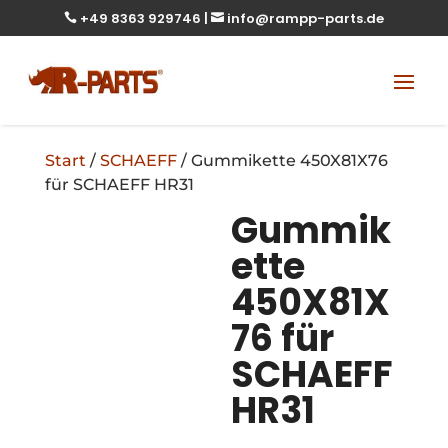
+49 8363 929746
|
info@rampp-parts.de


Start
/
SCHAEFF
/ Gummikette 450X81X76
für SCHAEFF HR31
Gummik
ette
450X81X
76 für
SCHAEFF
HR31