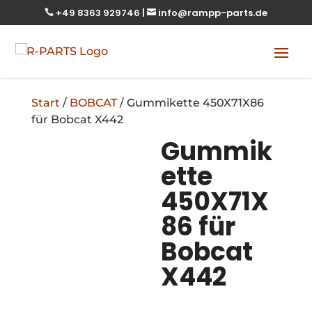
+49 8363 929746
|
info@rampp-parts.de


Start
/
BOBCAT
/ Gummikette 450X71X86
für Bobcat X442
Gummik
ette
450X71X
86 für
Bobcat
X442