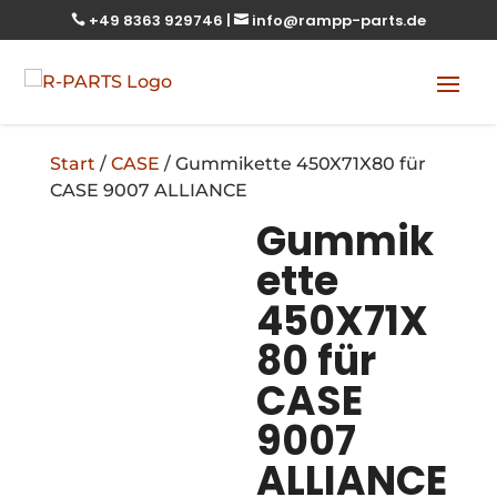
+49 8363 929746
|
info@rampp-parts.de


Start
/
CASE
/ Gummikette 450X71X80 für
CASE 9007 ALLIANCE
Gummik
ette
450X71X
80 für
CASE
9007
ALLIANCE