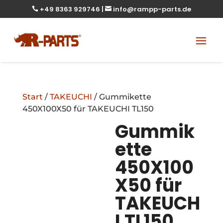
+49 8363 929746
|
info@rampp-parts.de


Start
/
TAKEUCHI
/ Gummikette
450X100X50 für TAKEUCHI TL150
Gummik
ette
450X100
X50 für
TAKEUCH
I TL150