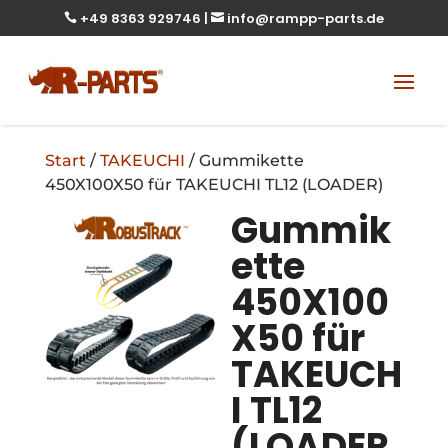
+49 8363 929746
|
info@rampp-parts.de


Start
/
TAKEUCHI
/ Gummikette
450X100X50 für TAKEUCHI TL12 (LOADER)
Gummik
ette
450X100
X50 für
TAKEUCH
I TL12
(LOADER