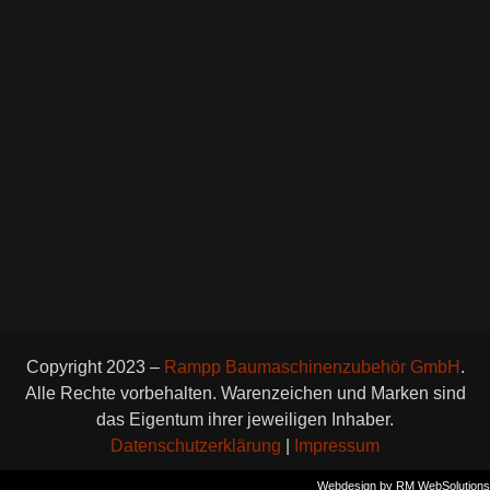
GESCHÄFTSZEITEN
Montag-Freitag: 8:00 – 17:00 Uhr
Samstag: Geschlossen
Sonntag: Geschlossen
Feiertage: Geschlossen
Copyright 2023 –
Rampp Baumaschinenzubehör GmbH
.
Alle Rechte vorbehalten. Warenzeichen und Marken sind
das Eigentum ihrer jeweiligen Inhaber.
Datenschutzerklärung
|
Impressum
Webdesign by RM WebSolutions