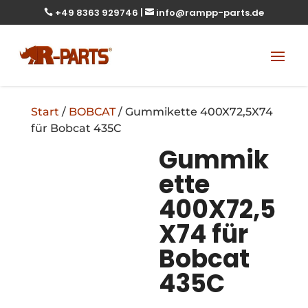
+49 8363 929746
|
info@rampp-parts.de


Start
/
BOBCAT
/ Gummikette 400X72,5X74
für Bobcat 435C
Gummik
ette
400X72,5
X74 für
Bobcat
435C