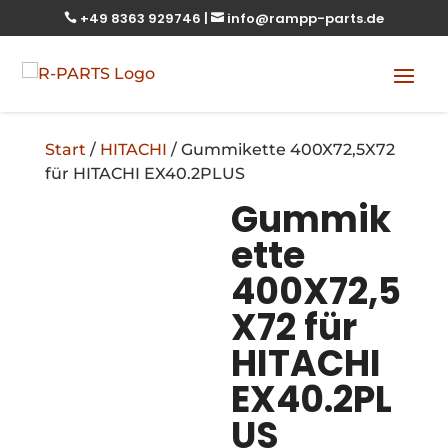
+49 8363 929746
|
info@rampp-parts.de


Start
/
HITACHI
/ Gummikette 400X72,5X72
für HITACHI EX40.2PLUS
Gummik
ette
400X72,5
X72 für
HITACHI
EX40.2PL
US