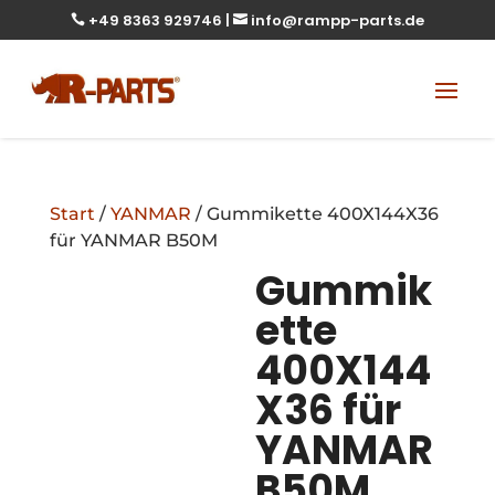
+49 8363 929746
|
info@rampp-parts.de


Start
/
YANMAR
/ Gummikette 400X144X36
für YANMAR B50M
Gummik
ette
400X144
X36 für
YANMAR
B50M