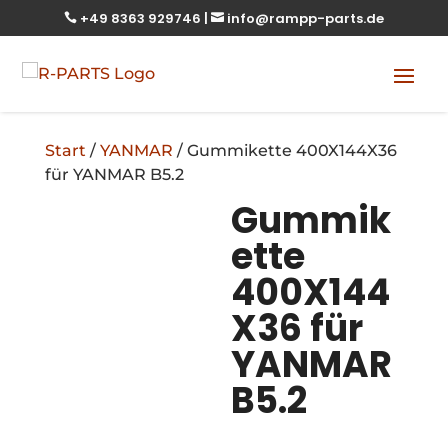
+49 8363 929746
|
info@rampp-parts.de


Start
/
YANMAR
/ Gummikette 400X144X36
für YANMAR B5.2
Gummik
ette
400X144
X36 für
YANMAR
B5.2