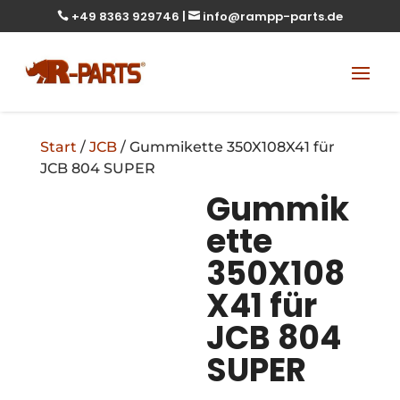
+49 8363 929746
|
info@rampp-parts.de


Start
/
JCB
/ Gummikette 350X108X41 für
JCB 804 SUPER
Gummik
ette
350X108
X41 für
JCB 804
SUPER