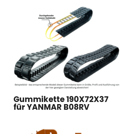
Gummikette 190X72X37
für YANMAR B08RV