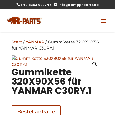
+49 8363 929746
|
info@rampp-parts.de


Start
/
YANMAR
/ Gummikette 320X90X56
für YANMAR C30RY.1
Gummikette
320X90X56 für
YANMAR C30RY.1
Bestellanfrage