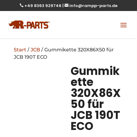
+49 8363 929746
|
info@rampp-parts.de


Start
/
JCB
/ Gummikette 320X86X50 für
JCB 190T ECO
Gummik
ette
320X86X
50 für
JCB 190T
ECO