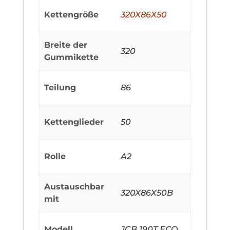
Kettengröße
320X86X50
Breite der
320
Gummikette
Teilung
86
Kettenglieder
50
Rolle
A2
Austauschbar
320X86X50B
mit
Modell
JCB 190T ECO