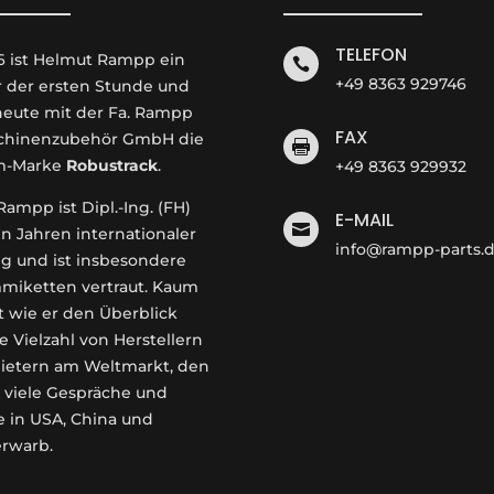
TELEFON
6 ist Helmut Rampp ein

+49 8363 929746
r der ersten Stunde und
 heute mit der Fa. Rampp
FAX
hinenzubehör GmbH die

m-Marke
Robustrack
.
+49 8363 929932
ampp ist Dipl.-Ing. (FH)
E-MAIL

en Jahren internationaler
info@rampp-parts.
g und ist insbesondere
miketten vertraut. Kaum
t wie er den Überblick
e Vielzahl von Herstellern
ietern am Weltmarkt, den
 viele Gespräche und
e in USA, China und
erwarb.