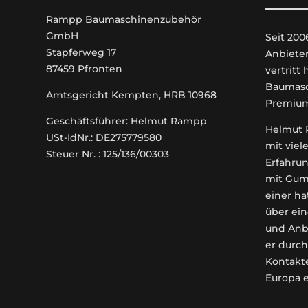
Rampp Baumaschinenzubehör
GmbH
Seit 200
Stapferweg 17
An­biete
87459 Pfronten
vertritt
Baumasc
Amtsgericht Kempten, HRB 10968
Premiu
Geschäftsführer: Helmut Rampp
Helmut R
USt-IdNr.: DE275779580
mit viel
Steuer Nr. : 125/136/00303
Erfahrun
mit Gum
einer ha
über ein
und Anb
er durch
Kontakt
Europa 