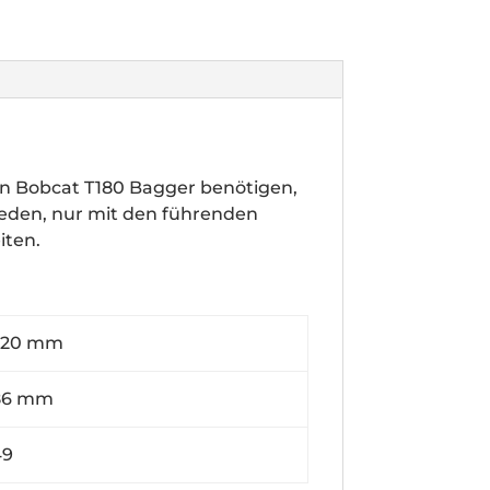
n Bobcat T180 Bagger benötigen,
hieden, nur mit den führenden
iten.
0 mm
6 mm
9