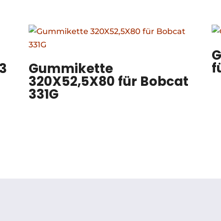
G
f
3
Gummikette
320X52,5X80 für Bobcat
331G