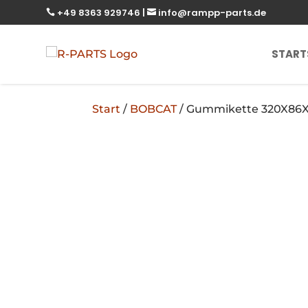
+49 8363 929746
|
info@rampp-parts.de


START
Start
/
BOBCAT
/ Gummikette 320X86X