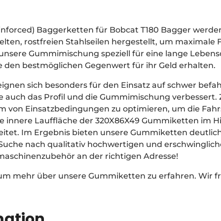
einforced) Baggerketten für Bobcat T180 Bagger werd
ten, rostfreien Stahlseilen hergestellt, um maximale F
t unsere Gummimischung speziell für eine lange Leben
ie den bestmöglichen Gegenwert für ihr Geld erhalten.
gnen sich besonders für den Einsatz auf schwer befa
auch das Profil und die Gummimischung verbessert. Zi
um von Einsatzbedingungen zu optimieren, um die Fahrs
e innere Lauffläche der 320X86X49 Gummiketten im Hi
eitet. Im Ergebnis bieten unsere Gummiketten deutlic
r Suche nach qualitativ hochwertigen und erschwingli
umaschinenzubehör an der richtigen Adresse!
 um mehr über unsere Gummiketten zu erfahren. Wir fr
mation