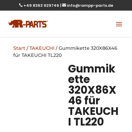
+49 8363 929746
|
info@rampp-parts.de


Start
/
TAKEUCHI
/ Gummikette 320X86X46
für TAKEUCHI TL220
Gummik
ette
320X86X
46 für
TAKEUCH
I TL220