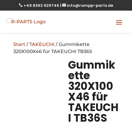
+49 8363 929746
|
info@rampp-parts.de


Start
/
TAKEUCHI
/ Gummikette
320X100X46 für TAKEUCHI TB36S
Gummik
ette
320X100
X46 für
TAKEUCH
I TB36S