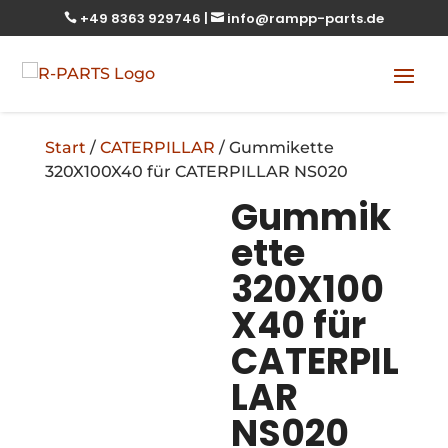
+49 8363 929746
|
info@rampp-parts.de


Start
/
CATERPILLAR
/ Gummikette
320X100X40 für CATERPILLAR NS020
Gummik
ette
320X100
X40 für
CATERPIL
LAR
NS020