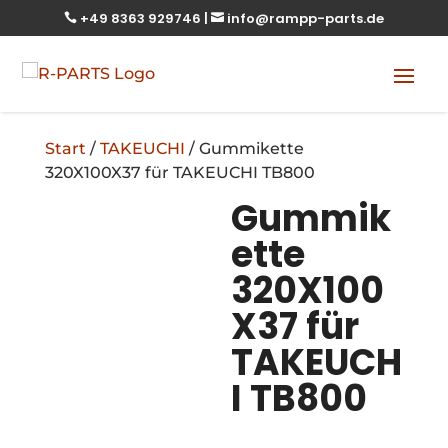
+49 8363 929746
|
info@rampp-parts.de


Start
/
TAKEUCHI
/ Gummikette
320X100X37 für TAKEUCHI TB800
Gummik
ette
320X100
X37 für
TAKEUCH
I TB800