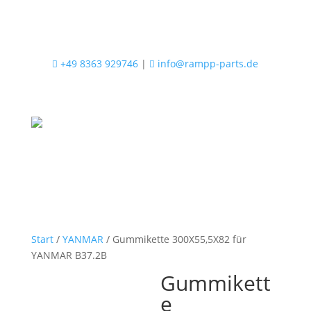
+49 8363 929746
|
info@rampp-parts.de


Start
/
YANMAR
/ Gummikette 300X55,5X82 für
YANMAR B37.2B
Gummikett
e