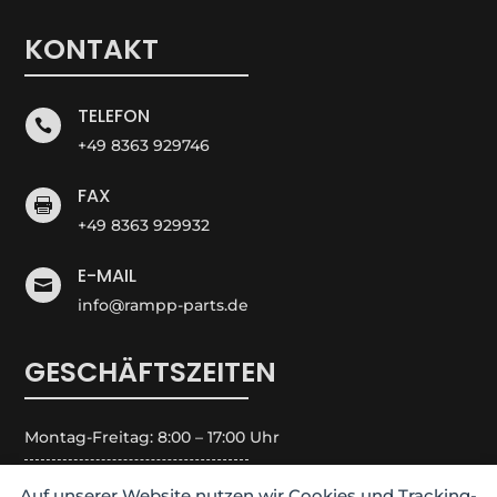
KONTAKT
TELEFON

+49 8363 929746
FAX

+49 8363 929932
E-MAIL

info@rampp-parts.de
GESCHÄFTSZEITEN
Montag-Freitag: 8:00 – 17:00 Uhr
Samstag: Geschlossen
Auf unserer Website nutzen wir Cookies und Tracking-