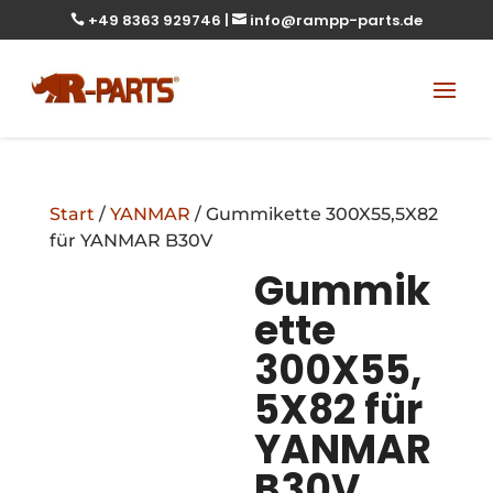
+49 8363 929746
|
info@rampp-parts.de


Start
/
YANMAR
/ Gummikette 300X55,5X82
für YANMAR B30V
Gummik
ette
300X55,
5X82 für
YANMAR
B30V