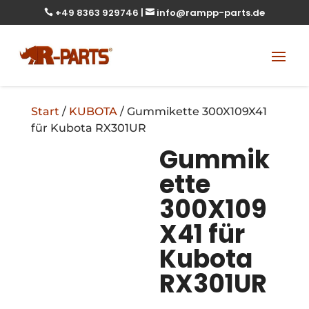
+49 8363 929746
|
info@rampp-parts.de


Start
/
KUBOTA
/ Gummikette 300X109X41
für Kubota RX301UR
Gummik
ette
300X109
X41 für
Kubota
RX301UR