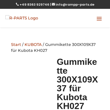
+49 8363 929746
|
info@rampp-parts.de


Start
/
KUBOTA
/ Gummikette 300X109X37
für Kubota KH027
Gummike
tte
300X109X
37 für
Kubota
KH027