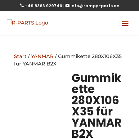
+49 8363 929746
|
info@rampp-parts.de


Start
/
YANMAR
/ Gummikette 280X106X35
für YANMAR B2X
Gummik
ette
280X106
X35 für
YANMAR
B2X