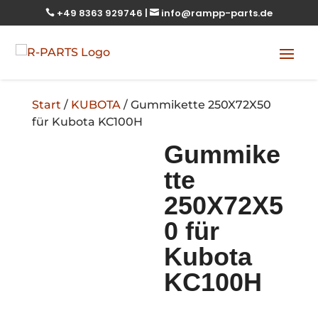
+49 8363 929746
|
info@rampp-parts.de


Start
/
KUBOTA
/ Gummikette 250X72X50
für Kubota KC100H
Gummike
tte
250X72X5
0 für
Kubota
KC100H