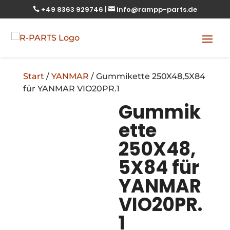
+49 8363 929746
|
info@rampp-parts.de


Start
/
YANMAR
/ Gummikette 250X48,5X84
für YANMAR VIO20PR.1
Gummik
ette
250X48,
5X84 für
YANMAR
VIO20PR.
1