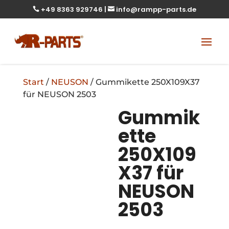
+49 8363 929746
|
info@rampp-parts.de


Start
/
NEUSON
/ Gummikette 250X109X37
für NEUSON 2503
Gummik
ette
250X109
X37 für
NEUSON
2503